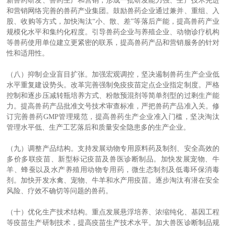
新兽药研发、兽药生产和营销，形成一批研发能力强、生产技术先进
和营销网络完善的兽药产业集团。鼓励兽药企业通过兼并、重组、入
股、收购等方式，加快淘汰“小、散、差”等落后产能，提高兽药产业
规模化水平和集约化程度。引导兽药企业与养殖企业、动物诊疗机构
等兽药使用单位建立更紧密的联系，提高兽药产品和营销服务的针对
性和适用性。
（八）抑制企业盲目扩张。加强宏观调控，坚决遏制兽药生产企业低
水平重复建设势头。改革完善强制免疫疫苗定点企业指定制度。严格
控制和逐步压减转瓶培养方式、粉散预混剂等简单剂型的过剩生产能
力。提高兽药产品批准文号技术审查标准，严把兽药产品准入关。修
订完善兽药GMP管理规范，提高兽药生产企业准入门槛，坚决淘汰
管理水平低、生产工艺落后和质量安全隐患多的生产企业。
（九）调整产品结构。支持发展动物专用原料药及制剂、安全高效的
多价多联疫苗、新型标记疫苗及兽医诊断制品。加快发展宠物、牛
羊、蜂蚕以及水产养殖用动物专用药，微生态制剂及低毒环保消毒
剂。加快开发水禽、宠物、牛羊和水产用疫苗。逐步淘汰有潜在安全
风险、疗效不确切等问题的兽药。
（十）优化生产技术结构。重点发展悬浮培养、浓缩纯化、基因工程
等疫苗生产研制技术，提高疫苗生产技术水平。加大兽医诊断制品规