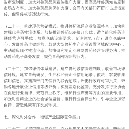
告审查制度，加大对兽药品牌宣传推广力度，提高品牌兽药知名度和
市场占有率。加大兽药品牌保护力度，会同有关部门严厉打击虚假宣
传、假冒侵权等违法行为。
（二十一）构建现代营销模式。推进兽药流通企业资源整合，加快构
建现代兽药物流体系。加快推进兽药GSP修订步伐，适当简化兽药连
锁经营许可手续，放宽仓储设施要求，允许跨地（市）设立仓储中
心，发展兽药连锁经营。鼓励大型兽药生产企业设置区域配送中心，
主动适应现代物流业态。加快研究制定互联网兽药经营管理办法，推
动兽药电子商务发展，规范兽药网络经营行为。
（二十二）加强诚信体系建设。建立兽药诚信管理制度，改善市场诚
信环境。建立兽药研发、生产和经营企业信用记录，依法、客观收集
信用信息。实施跨部门失信行为联合惩戒，严把行政许可审批关。鼓
励各地开展企业信用等级评价，实施差别化监管。充分发挥行业协会
在促进行业自律、规范行业秩序、维护行业声誉等方面的重要作用。
加强对兽药企业的社会诚信监督，推行行业自律公约，引导企业加强
自律，营造健康有序发展环境。
七、深化对外合作，增强产业国际竞争能力