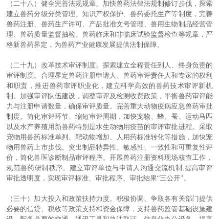
（二十八）健全完善法规规章。加快兽药法律法规制修订步伐，探索
建立兽药分级分类管理、知识产权保护、兽药委托生产等制度，完善
兽药注册、兽药生产许可、产品批准文号管理、兽用生物制品经营管
理、兽药质量监督抽检、兽药临床和非临床试验监督检查等规章，严
格新兽药界定，为兽药产业健康发展提供法制保障。
（二十九）改革技术审评制度。探索建立全程责任到人、终身负责的
审评制度。合理界定兽药注册申请人、兽药审评责任人和专家的权利
和职责，推进兽药审评职业化，建立科学高效的兽药技术审评新机
制。加强审评队伍建设，调整审评及检测收费政策，平衡兽药审评能
力与注册申请数量，确保审评质量。完善重大动物疫病应急兽药审批
制度。简化审评环节、缩短审评周期，加快宠物、蜂、蚕、运动马匹
以及水产养殖用新兽药特别是水生动物用疫苗的审评审批进程。采取
宠物用兽药标准单列、靶动物增加、人用药标准转化等措施，加快宠
物用兽药上市步伐。突出制品特异性、敏感性、一致性和可重复性评
价，简化兽医诊断制品审评程序。开展兽药注册资料现场核查工作，
规范兽药研制秩序。建立审评单位与申请人沟通交流机制,提高审评
审批透明度，实现审评标准、审批程序、审批结果“三公开”。
（三十）加大投入和政策扶持力度。积极协调、争取各有关部门提供
必要的信贷、税收等政策支持和资金保障，支持兽药监管基础设施建