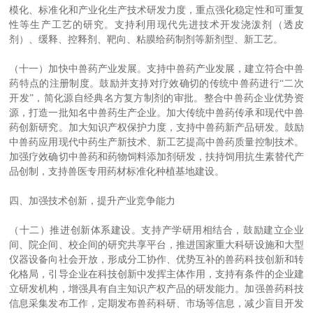
模化、标准化和产业化生产技术研发力度，重点强化稳定性和可重复
性等生产工艺的研究。支持利用现代先进技术开发浇泼剂（透皮
剂）、缓释、控释剂、靶向、粘膜给药制剂等新剂型、新工艺。
（十一）加快中兽药产业发展。支持中兽药产业发展，建立符合中兽
药特点的注册制度。鼓励并支持对疗效确切的传统中兽药进行“二次
开发”，简化源自经典名方复方制剂的审批。整合中兽药企业优势资
源，打造一批知名中兽药生产企业。加大传统中兽药传承和现代中兽
药创新研究。加大知识产权保护力度，支持中兽药新产品研发。鼓励
中兽药应用现代中药生产新技术、新工艺提高中兽药质量控制技术。
加强疗效确切中兽药和药物饲料添加剂研发，扶持饲用抗生素替代产
品创制，支持兽医专用药材标准化种植基地建设。
四、加强技术创新，提升产业竞争能力
（十二）推进创新体系建设。支持产学研用相结合，鼓励建立企业
间、院企间、校企间的研究共享平台，推进国家重大科研设施和大型
仪器设备向社会开放，形成分工协作、优势互补的兽药科技创新和转
化格局，引导企业在科技创新中发挥主体作用，支持有条件的企业建
立研发机构，增强具有自主知识产权产品的研发能力。加强兽药科技
信息采集发布工作，定期发布兽药科研、市场等信息，减少盲目开发