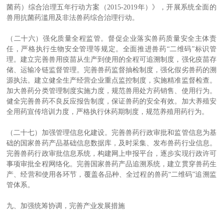
菌药）综合治理五年行动方案（2015-2019年）》，开展系统全面的
兽用抗菌药滥用及非法兽药综合治理行动。
（二十六）强化质量全程监管。督促企业落实兽药质量安全主体责
任，严格执行生物安全管理等规定。全面推进兽药“二维码”标识管
理。建立完善兽用疫苗从生产到使用的全程可追溯制度，强化疫苗存
储、运输冷链监督管理。完善兽药监督抽检制度，强化假劣兽药的溯
源执法。建立健全生产经营企业重点监控制度，实施精准监督检查。
加大兽药分类管理制度实施力度，规范兽用处方药销售、使用行为。
健全完善兽药不良反应报告制度，保证兽药的安全有效。加大养殖安
全用药宣传培训力度，严格执行休药期制度，规范养殖用药行为。
（二十七）加强管理信息化建设。完善兽药行政审批和监管信息为基
础的国家兽药产品基础信息数据库，及时采集、发布兽药行业信息。
完善兽药行政审批信息系统，构建网上申报平台，逐步实现行政许可
事项审批全程网络化。完善国家兽药产品追溯系统，建立贯穿兽药生
产、经营和使用各环节，覆盖各品种、全过程的兽药“二维码”追溯监
管体系。
九、加强统筹协调，完善产业发展措施