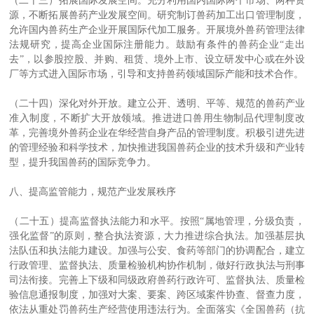
（二十三）拓展国际发展空间。充分利用国内国际两个市场、两种资
源，不断拓展兽药产业发展空间。研究制订兽药加工出口管理制度，
允许国内兽药生产企业开展国际代加工服务。开展境外兽药管理法律
法规研究，提高企业国际注册能力。鼓励有条件的兽药企业“走出
去”，以参股控股、并购、租赁、境外上市、设立研发中心或在外设
厂等方式进入国际市场，引导和支持兽药领域国际产能和技术合作。
（二十四）深化对外开放。建立公开、透明、平等、规范的兽药产业
准入制度，不断扩大开放领域。推进进口兽用生物制品代理制度改
革，完善境外兽药企业在华经营自身产品的管理制度。积极引进先进
的管理经验和科学技术，加快推进我国兽药企业的技术升级和产业转
型，提升我国兽药的国际竞争力。
八、提高监管能力，规范产业发展秩序
（二十五）提高监督执法能力和水平。按照“属地管理，分级负责，
强化监督”的原则，整合执法资源，大力推进综合执法。加强基层执
法队伍和执法能力建设。加强与公安、食药等部门的协调配合，建立
行政管理、监督执法、质量检验机构协作机制，做好行政执法与刑事
司法衔接。完善上下级和同级政府兽药行政许可、监督执法、质量检
验信息通报制度，加强对大案、要案、跨区域案件协查、督查力度，
依法从重处罚兽药生产经营使用违法行为。全面落实《全国兽药（抗