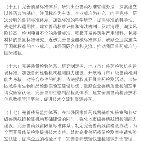
（十五）完善质量标准体系。研究出台兽药标准管理办法，探索建立
以兽药典为基础、注册标准为主体、企业标准为补充，内容完整、层
次分明的兽药标准体系。加强标准的科学研究，提高标准的科学性、
先进性和适用性。建立兽药标准评价和淘汰机制，及时清理、淘汰风
险较高、检测项目不全的质量标准。积极开展兽药生产用辅料、包装
材料的质量标准研究。逐步完善兽医器械标准体系。鼓励企业实施高
于国家标准的企业标准。加强国际合作和交流，推动我国兽药标准与
国际接轨。
（十六）完善质量检验体系。研究制定省、地（市）兽药检验机构建
设标准。加强兽药检验机构检测能力建设。开展地（市）级兽药检测
能力考核，对符合条件的机构，依法授权其开展兽药检测活动。加快
区域兽用生物制品检测实验室建设步伐，鼓励企业兽药质量检测室申
请实验室认证，完善兽用生物制品检测体系。建立全国兽药检验技术
信息数据管理平台，促进技术交流和资源共享。
（十七）完善残留监控体系。在加强国家兽药残留基准实验室和各省
级兽药残留检测机构基础建设的同时，强化地市级兽药残留检测能力
建设。完善兽药残留限量标准体系，制定完善兽药残留检测办法，为
全面开展残留检测提供技术支持。鼓励企业兽药残留检测室申请实验
室认证，提高企业的检验水平。完善兽药残留快速检测试剂盒管理，